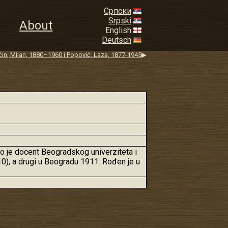
Српски
Srpski
About
English
Deutsch
čin, Milan, 1880–1960 i Popović, Laza, 1877-1945
▶
Bio je docent Beogradskog univerziteta i
0), a drugi u Beogradu 1911. Rođen je u