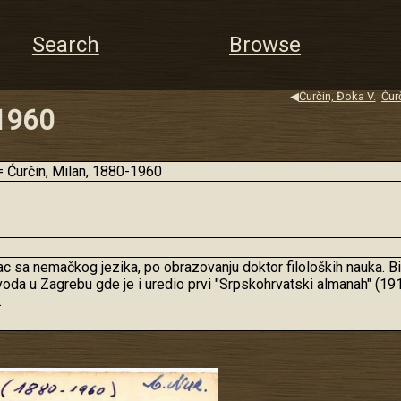
Search
Browse
◀
Ćurčin, Đoka V.
Ćur
-1960
Ćurčin, Milan, 1880-1960
lac sa nemačkog jezika, po obrazovanju doktor filoloških nauka. 
da u Zagrebu gde je i uredio prvi "Srpskohrvatski almanah" (191
.