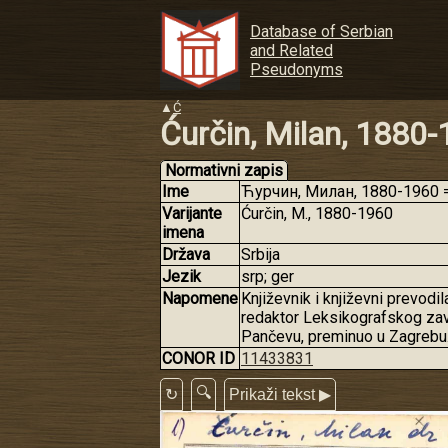
Database of Serbian
and Related
Pseudonyms
▲
Ć
Ćurčin, Milan, 1880
Normativni zapis
Ime
Ћурчин, Милан, 1880-1960 = 
Varijante
Ćurčin, M., 1880-1960
imena
Država
Srbija
Jezik
srp; ger
Napomene
Književnik i književni prevodi
redaktor Leksikografskog zavo
Pančevu, preminuo u Zagrebu
CONOR ID
11433831