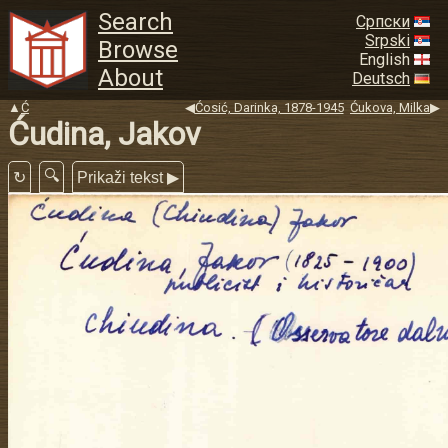
Search
Српски
Srpski
Browse
English
About
Deutsch
▲
Ć
◀
Ćosić, Darinka, 1878-1945
Ćukova, Milka
▶
Ćudina, Jakov