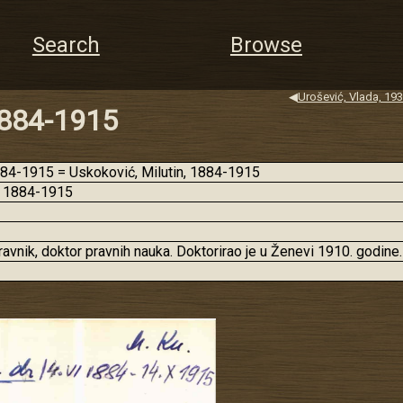
Search
Browse
◀
Urošević, Vlada, 193
 1884-1915
4-1915 = Uskoković, Milutin, 1884-1915
, 1884-1915
pravnik, doktor pravnih nauka. Doktorirao je u Ženevi 1910. godine.