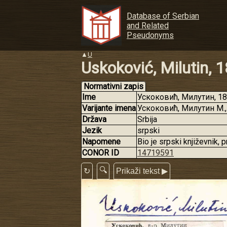
Database of Serbian
and Related
Pseudonyms
▲
U
Uskoković, Milutin,
Normativni zapis
Ime
Ускоковић, Милутин, 188
Varijante imena
Ускоковић, Милутин М.
Država
Srbija
Jezik
srpski
Napomene
Bio je srpski književnik, 
CONOR ID
14719591