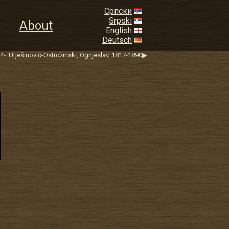
Српски
Srpski
About
English
Deutsch
4-
Utješinović-Ostrožinski, Ognjeslav, 1817-1890
▶