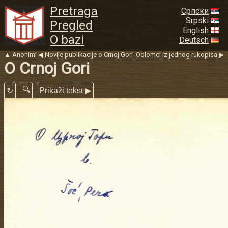
Pretraga
Српски
Srpski
Pregled
English
O bazi
Deutsch
▲
Anonimi
◀
Novije publikacije o Crnoj Gori
Odlomci iz jednog rukopisa
▶
O Crnoj Gori