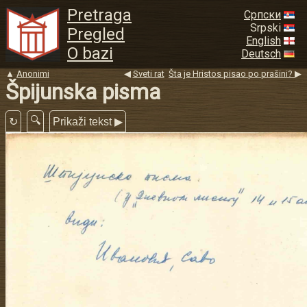
Pretraga
Српски
Srpski
Pregled
English
O bazi
Deutsch
▲
Anonimi
◀
Sveti rat
Šta je Hristos pisao po prašini?
▶
Špijunska pisma