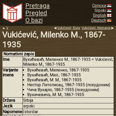
Pretraga
Српски
Srpski
Pregled
English
O bazi
Deutsch
▲
V
◀
Vukićević, Đura
Vukićević, Nemanja
▶
Vukićević, Milenko M., 1867-
1935
Normativni zapis
Ime
Вукићевић, Миленко М., 1867-1935 = Vukićević,
Milenko M., 1867-1935
Varijante
Вукићевић, Миленко, 1867-1935
imena
Вукићевић, Мил., 1867-1935
Вукићевић, М. М., 1867-1935
Нестор Летописац, 1867-1935 (псеудоним)
Чича Вукајло, 1867-1935 (псеудоним)
Вукичевичъ, М. М., 1867-1935
Država
Srbija
Jezik
srpski
Napomene
Istoričar.