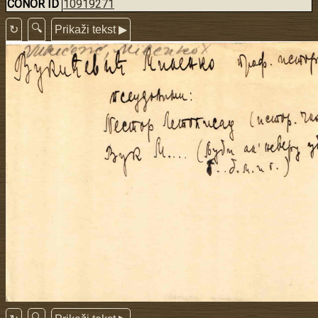
CONOR ID
10919271