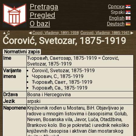
Pretraga
Српски
Srpski
Pregled
English
O bazi
Deutsch
▲
Ć
◀
Ćopić, Vladimir, 1891-1938
Ćorović, Vladimir, 1885-1941
▶
Ćorović, Svetozar, 1875-1919
Normativni zapis
Ime
Ћоровић, Светозар, 1875-1919 = Ćorović,
Svetozar, 1875-1919
Varijante
Čorovič, Svetozar, 1875-1919
imena
Чорович, С., 1875-1919
Ћоровић, Свет., 1875-1919
Ћоровић, Св., 1875-1919
Država
Bosna i Hercegovina
Jezik
srpski
Napomene
Književnik rođen u Mostaru, BiH. Objavljivao je
radove u mnogim listovima i časopisima: Golub,
Neven, Bosanska vila, Javor, Luča, Otadžbina,
Brankovo kolo. Bio je pokretač i urednik nekoliko
književnih časopisa i aktivan član mostarskog