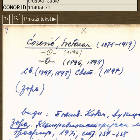
društva "Gusle".
CONOR ID
11405671