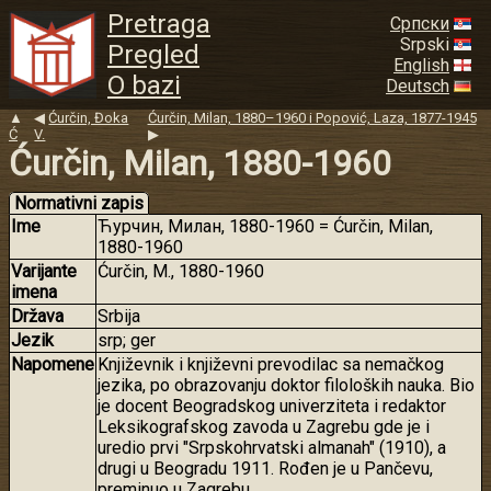
Pretraga
Српски
Srpski
Pregled
English
O bazi
Deutsch
▲
◀
Ćurčin, Đoka
Ćurčin, Milan, 1880–1960 i Popović, Laza, 1877-1945
Ć
V.
▶
Ćurčin, Milan, 1880-1960
Normativni zapis
Ime
Ћурчин, Милан, 1880-1960 = Ćurčin, Milan,
1880-1960
Varijante
Ćurčin, M., 1880-1960
imena
Država
Srbija
Jezik
srp; ger
Napomene
Književnik i književni prevodilac sa nemačkog
jezika, po obrazovanju doktor filoloških nauka. Bio
je docent Beogradskog univerziteta i redaktor
Leksikografskog zavoda u Zagrebu gde je i
uredio prvi "Srpskohrvatski almanah" (1910), a
drugi u Beogradu 1911. Rođen je u Pančevu,
preminuo u Zagrebu.