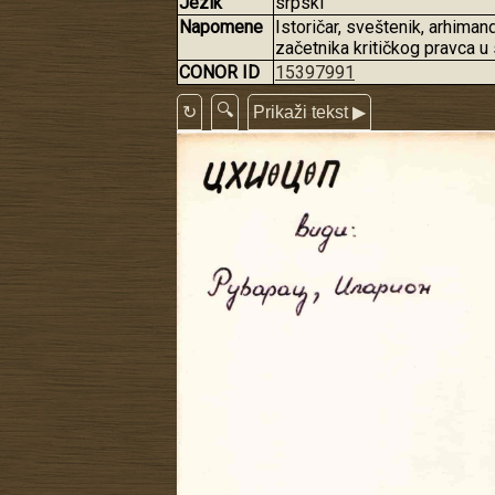
Jezik
srpski
Napomene
Istoričar, sveštenik, arhima
začetnika kritičkog pravca u 
CONOR ID
15397991