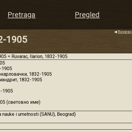
Pretraga
Pregled
◀
Ruvarac,
32-1905
5 = Ruvarac, Ilarion, 1832-1905
905
2-1905
окарловачки, 1832-1905
мандрит, 1832-1905
2-1905
905 (световно име)
 nauke i umetnosti (SANU), Beograd)