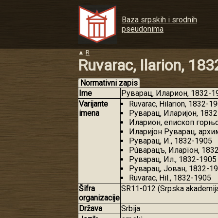
Baza srpskih i srodnih
pseudonima
▲
R
Ruvarac, Ilarion, 18
Normativni zapis
Ime
Руварац, Иларион, 1832-190
Varijante
Ruvarac, Hilarion, 1832-1
imena
Руварац, Иларијон, 183
Иларион, епископ горњ
Иларијон Руварац, архи
Руварац, И., 1832-1905
Рúварацъ, Иларїон, 183
Руварац, Ил., 1832-1905
Руварац, Јован, 1832-1
Ruvarac, Hil., 1832-1905
Šifra
SR11-012 (Srpska akademija
organizacije
Država
Srbija