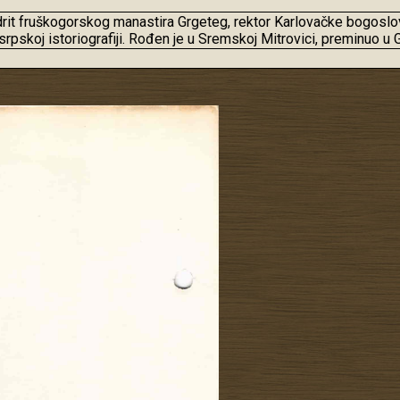
ndrit fruškogorskog manastira Grgeteg, rektor Karlovačke bogoslo
srpskoj istoriografiji. Rođen je u Sremskoj Mitrovici, preminuo u 