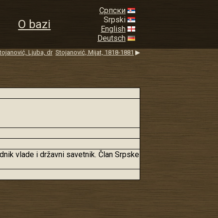
Српски
Srpski
O bazi
English
Deutsch
tojanović, Ljuba, dr
Stojanović, Mijat, 1818-1881
▶
ednik vlade i državni savetnik. Član Srpske