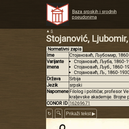
Baza srpskih i srodnih
pseudonima
▲
S
Stojanović, Ljubomir
Normativni zapis
Ime
Стојановић, Љубомир, 1860-1
Varijante
Стојановић, Љуба, 1860-
imena
Стојановић, Љуб., 1860-1
Стојановић, Љ., 1860-193
Država
Srbija
Jezik
srpski
Napomene
Filolog i političar, profesor 
kraljevske akademije. Brojne 
CONOR ID
16269671