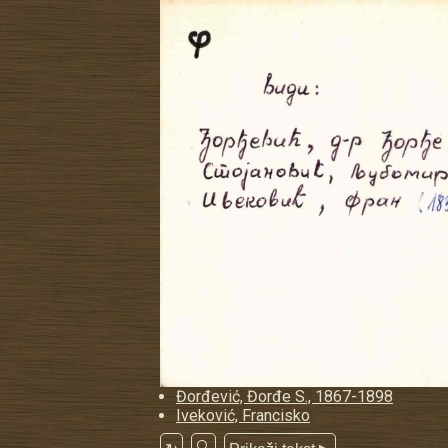
Đorđević, Đorđe S., 1867-1898
Iveković, Francisko