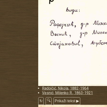
Radojčić, Nikola, 1882-1964
Vesnić, Milenko R., 1863-1921