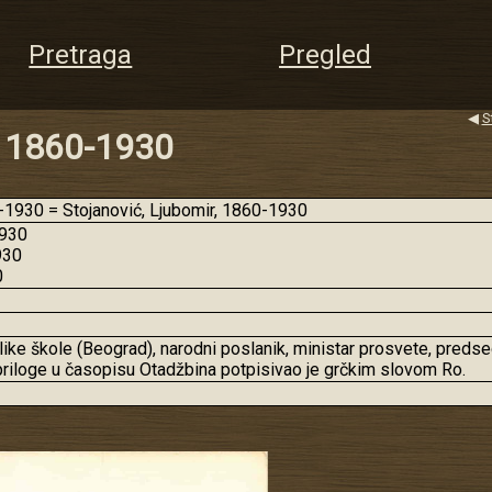
Pretraga
Pregled
◀
S
, 1860-1930
930 = Stojanović, Ljubomir, 1860-1930
1930
930
0
Velike škole (Beograd), narodni poslanik, ministar prosvete, preds
priloge u časopisu Otadžbina potpisivao je grčkim slovom Ro.