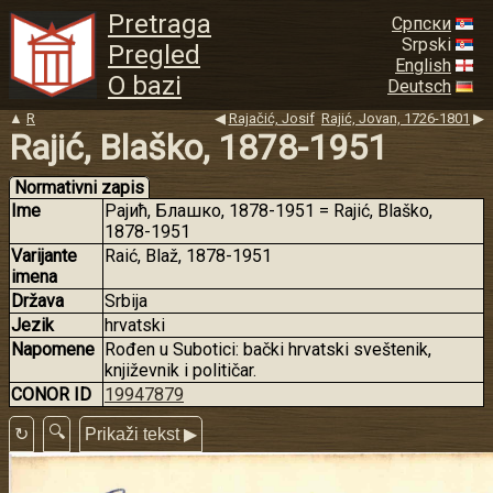
Pretraga
Српски
Srpski
Pregled
English
O bazi
Deutsch
▲
R
◀
Rajačić, Josif
Rajić, Jovan, 1726-1801
▶
Rajić, Blaško, 1878-1951
Normativni zapis
Ime
Рајић, Блашко, 1878-1951 = Rajić, Blaško,
1878-1951
Varijante
Raić, Blaž, 1878-1951
imena
Država
Srbija
Jezik
hrvatski
Napomene
Rođen u Subotici: bački hrvatski sveštenik,
književnik i političar.
CONOR ID
19947879