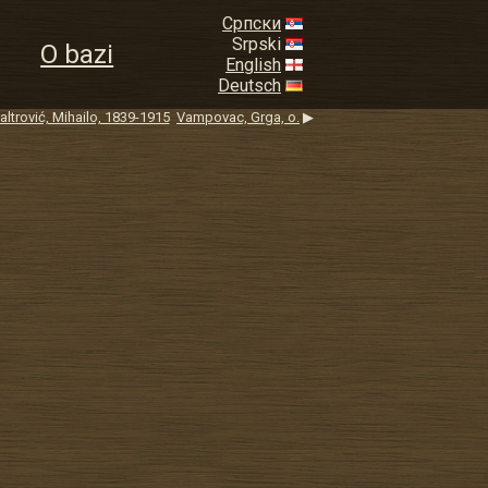
Српски
Srpski
O bazi
English
Deutsch
altrović, Mihailo, 1839-1915
Vampovac, Grga, o.
▶