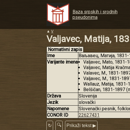
Baza srpskih i srodnih
pseudonima
▲
V
Valjavec, Matija, 18
Normativni zapis
Ime
Ваљавец, Матија, 1831-1
Varijante imena
Valjavec, Mato, 1831-
Valjavec, Matija Krač
Valavec, M., 1831-189
Valjavec, M., 1831-189
Wallauz, Matija, 1831-
Belšičan, 1831-1897 
Država
Slovenija
Jezik
slovački
Napomene
Slovenački pesnik, folklori
CONOR ID
22627431