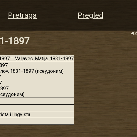
Pretraga
Pregled
◀
V
31-1897
897 = Valjavec, Matija, 1831-1897
1897
manov, 1831-1897 (псеудоним)
7
7
1897
(псеудоним)
sta i lingvista.