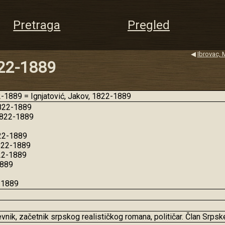
Pretraga
Pregled
◀
Ibrovac, 
822-1889
1889 = Ignjatović, Jakov, 1822-1889
1822-1889
1822-1889
22-1889
822-1889
822-1889
1889
2-1889
ževnik, začetnik srpskog realističkog romana, političar. Član Srps