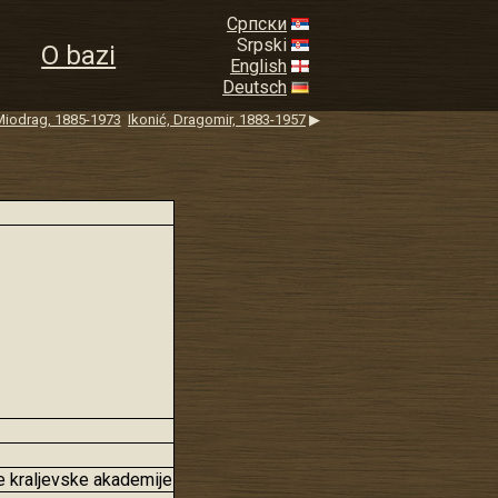
Српски
Srpski
O bazi
English
Deutsch
Miodrag, 1885-1973
Ikonić, Dragomir, 1883-1957
▶
ke kraljevske akademije