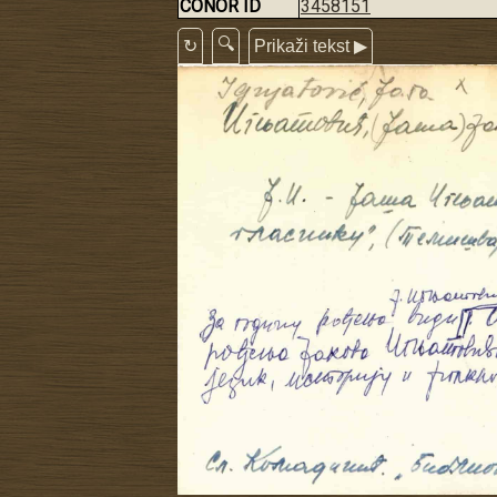
CONOR ID
3458151