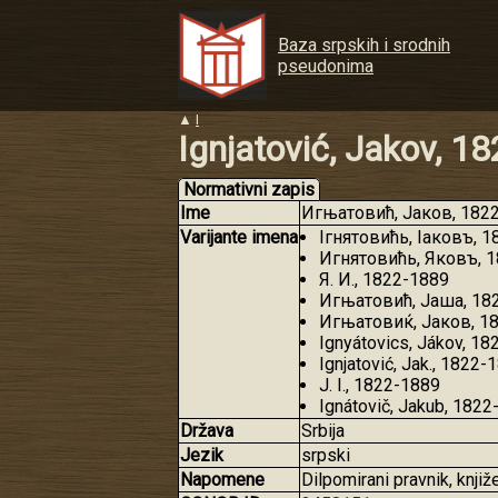
Baza srpskih i srodnih
pseudonima
▲
I
Ignjatović, Jakov, 1
Normativni zapis
Ime
Игњатовић, Јаков, 1822-
Varijante imena
Ігнятовићь, Іаковъ, 
Игнятовићь, Яковъ, 
Я. И., 1822-1889
Игњатовић, Јаша, 18
Игњатовиќ, Јаков, 1
Ignyátovics, Jákov, 1
Ignjatović, Jak., 1822-
J. I., 1822-1889
Ignátovič, Jakub, 182
Država
Srbija
Jezik
srpski
Napomene
Dilpomirani pravnik, knji