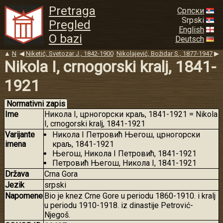
Pretraga
Српски
Srpski
Pregled
English
O bazi
Deutsch
▲
N
◀
Niketić, Svetozar J., 1842-1900
Nikolajević, Božidar S., 1877-1947
▶
Nikola I, crnogorski kralj, 1841-
1921
Normativni zapis
Ime
Никола I, црногорски краљ, 1841-1921 = Nikola
I, crnogorski kralj, 1841-1921
Varijante
Никола I Петровић Његош, црногорски
imena
краљ, 1841-1921
Његош, Никола I Петровић, 1841-1921
Петровић Његош, Никола I, 1841-1921
Država
Crna Gora
Jezik
srpski
Napomene
Bio je knez Crne Gore u periodu 1860-1910. i kralj
u periodu 1910-1918. iz dinastije Petrović-
Njegoš.