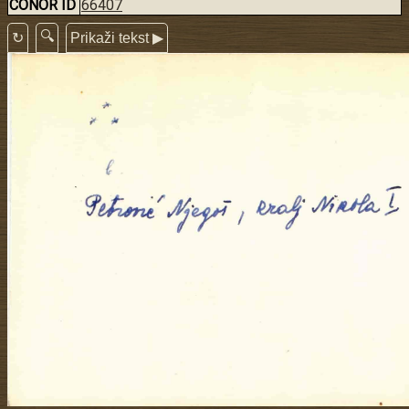
CONOR ID
66407