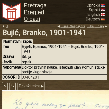
Pretraga
Српски
Srpski
Pregled
English
O bazi
Deutsch
▲
B
◀
Bujaš, Gašpar, fra
Bukal, Josip
▶
Bujić, Branko, 1901-1941
Normativni zapis
Ime
Бујић, Бранко, 1901-1941 = Bujić, Branko, 1901-
1941
Država
Srbija
Jezik
srpski
Napomene
Doktor pravnih nauka, istaknuti član Komunističke
partije Jugoslavije.
CONOR ID
83464201