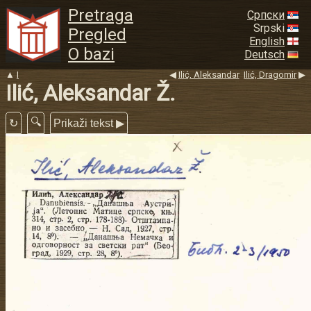
Pretraga
Српски
Srpski
Pregled
English
O bazi
Deutsch
▲
I
◀
Ilić, Aleksandar
Ilić, Dragomir
▶
Ilić, Aleksandar Ž.