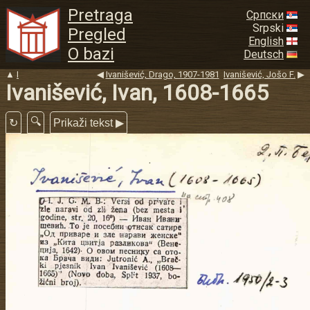
Pretraga
Српски
Srpski
Pregled
English
O bazi
Deutsch
▲
I
◀
Ivanišević, Drago, 1907-1981
Ivanišević, Jošo F.
▶
Ivanišević, Ivan, 1608-1665