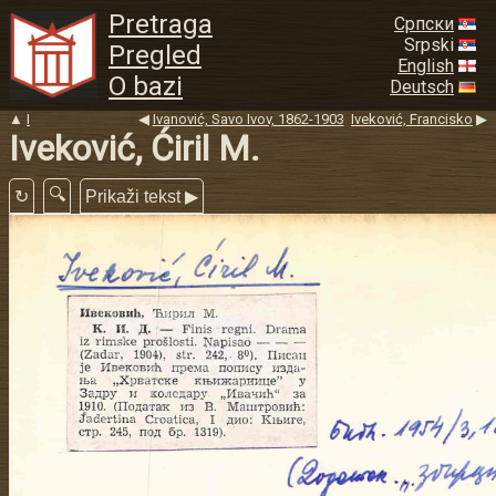
Pretraga
Српски
Srpski
Pregled
English
O bazi
Deutsch
▲
I
◀
Ivanović, Savo Ivov, 1862-1903
Iveković, Francisko
▶
Iveković, Ćiril M.