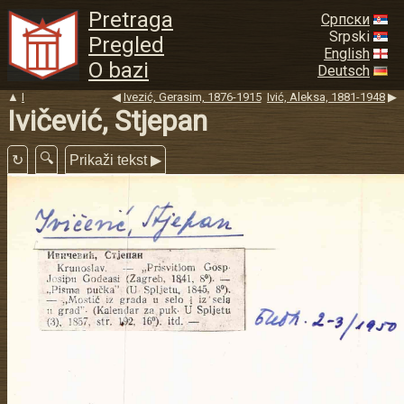
Pretraga
Српски
Srpski
Pregled
English
O bazi
Deutsch
▲
I
◀
Ivezić, Gerasim, 1876-1915
Ivić, Aleksa, 1881-1948
▶
Ivičević, Stjepan