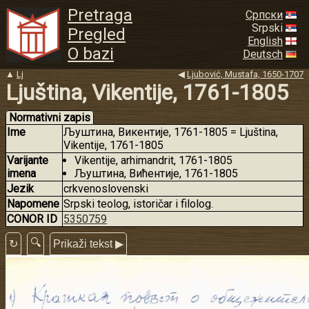
Pretraga
Српски
Srpski
Pregled
English
O bazi
Deutsch
▲
Lj
◀
Ljubović, Mustafa, 1650-1707
Ljuština, Vikentije, 1761-1805
Normativni zapis
Ime
Љуштина, Викентије, 1761-1805 = Ljuština,
Vikentije, 1761-1805
Varijante
Vikentije, arhimandrit, 1761-1805
imena
Љуштина, Вићентије, 1761-1805
Jezik
crkvenoslovenski
Napomene
Srpski teolog, istoričar i filolog.
CONOR ID
5350759