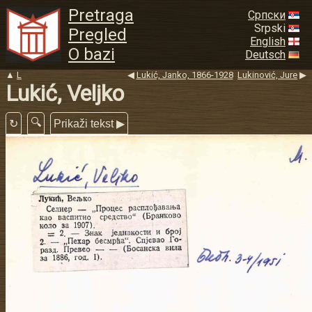
Pretraga
Српски
Srpski
Pregled
English
O bazi
Deutsch
▲
L
◀
Lukić, Janko, 1866-1928
Lukinović, Jure
▶
Lukić, Veljko