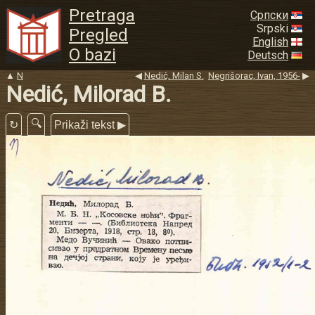
Pretraga
Српски
Srpski
Pregled
English
O bazi
Deutsch
▲
N
◀
Nedić, Milan S.
Negrišorac, Ivan, 1956-
▶
Nedić, Milorad B.