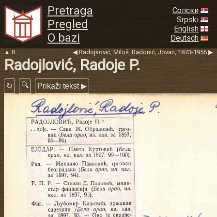
Pretraga
Српски
Srpski
Pregled
English
O bazi
Deutsch
▲
R
◀
Radojković, Miloš
Radonić, Jovan, 1873-1956
▶
Radojlović, Radoje P.