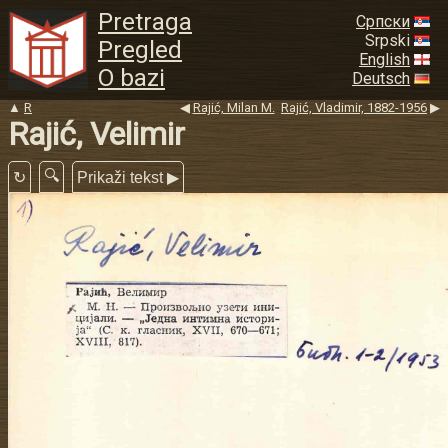
Pretraga
Српски
Srpski
Pregled
English
O bazi
Deutsch
▲
R
◀
Rajić, Milan M.
Rajić, Vladimir, 1882-1956
▶
Rajić, Velimir