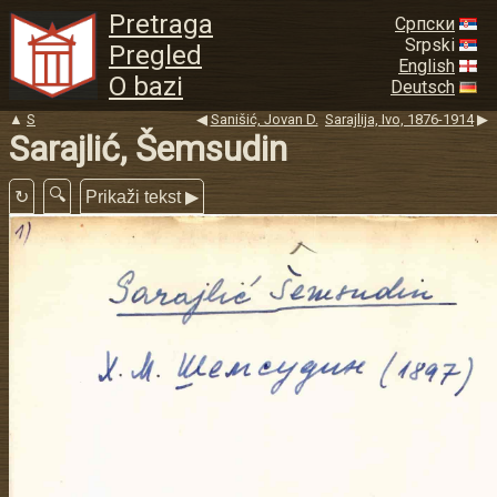
Pretraga
Српски
Srpski
Pregled
English
O bazi
Deutsch
▲
S
◀
Sanišić, Jovan D.
Sarajlija, Ivo, 1876-1914
▶
Sarajlić, Šemsudin