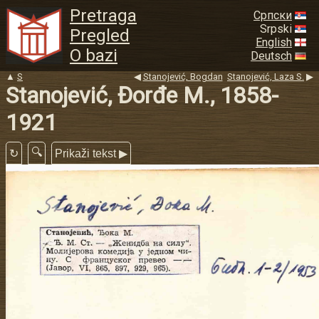
Pretraga
Српски
Srpski
Pregled
English
O bazi
Deutsch
▲
S
◀
Stanojević, Bogdan
Stanojević, Laza S.
▶
Stanojević, Đorđe M., 1858-
1921