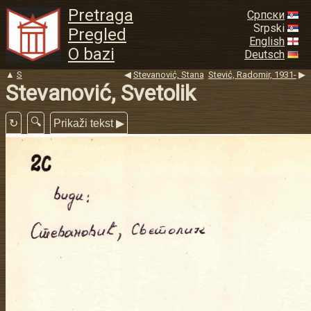
Pretraga
Српски
Srpski
Pregled
English
O bazi
Deutsch
▲
S
◀
Stevanović, Stana
Stević, Radomir, 1931-
▶
Stevanović, Svetolik