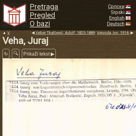
Pretraga
Српски
Srpski
Pregled
English
O bazi
Deutsch
▲
V
◀
Veber Tkalčević, Adolf, 1825-1889
Vejvoda, Ivo, 1914-
▶
Veha, Juraj