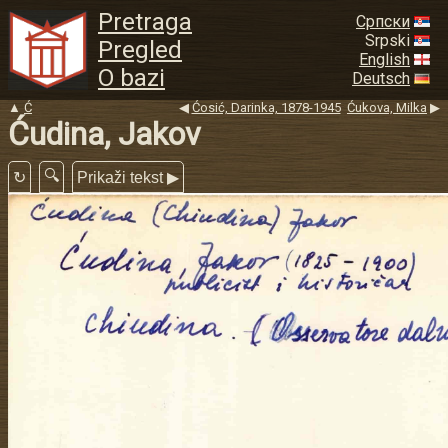
Pretraga
Српски
Srpski
Pregled
English
O bazi
Deutsch
▲
Ć
◀
Ćosić, Darinka, 1878-1945
Ćukova, Milka
▶
Ćudina, Jakov