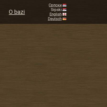
Српски
Srpski
O bazi
English
Deutsch