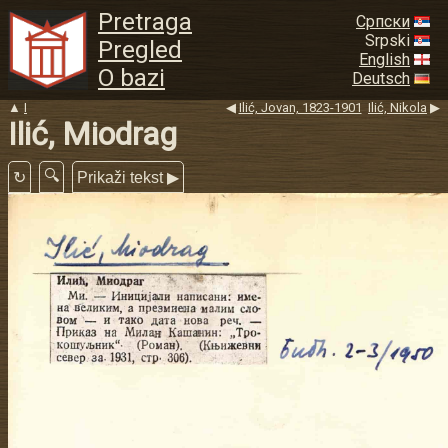
Pretraga
Српски
Srpski
Pregled
English
O bazi
Deutsch
▲
I
◀
Ilić, Jovan, 1823-1901
Ilić, Nikola
▶
Ilić, Miodrag