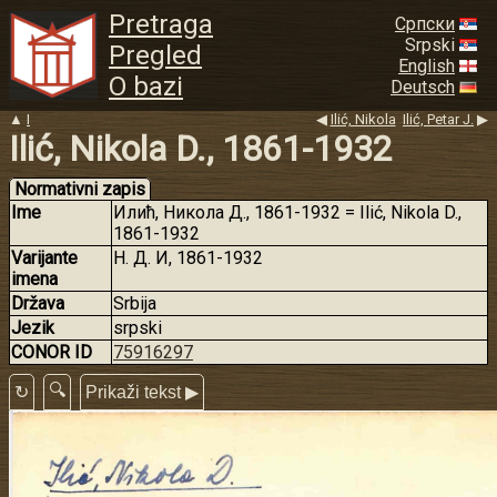
Pretraga
Српски
Srpski
Pregled
English
O bazi
Deutsch
▲
I
◀
Ilić, Nikola
Ilić, Petar J.
▶
Ilić, Nikola D., 1861-1932
Normativni zapis
Ime
Илић, Никола Д., 1861-1932 = Ilić, Nikola D.,
1861-1932
Varijante
Н. Д. И, 1861-1932
imena
Država
Srbija
Jezik
srpski
CONOR ID
75916297