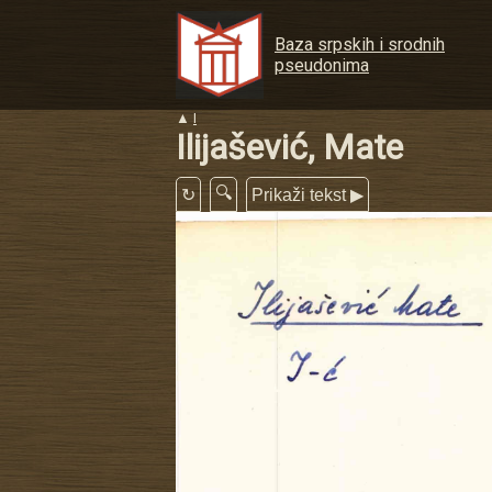
Baza srpskih i srodnih
pseudonima
▲
I
Ilijašević, Mate