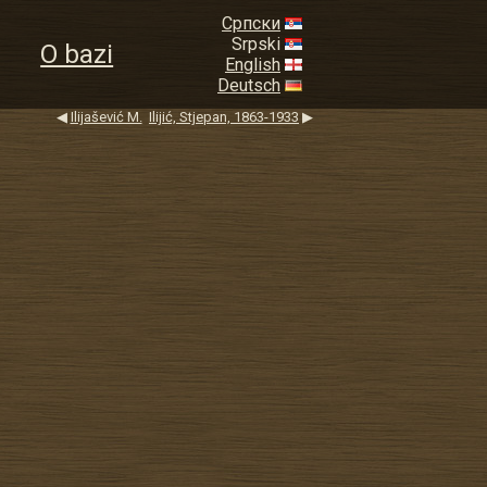
Српски
Srpski
O bazi
English
Deutsch
◀
Ilijašević M.
Ilijić, Stjepan, 1863-1933
▶