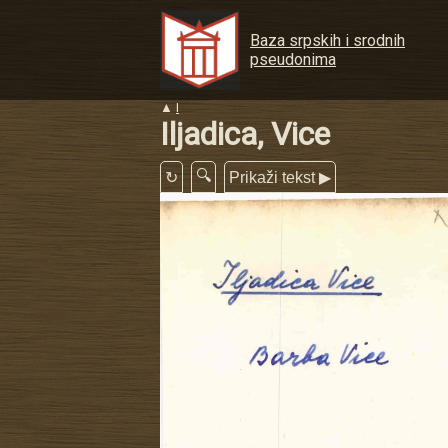
Baza srpskih i srodnih
pseudonima
▲
I
Iljadica, Vice