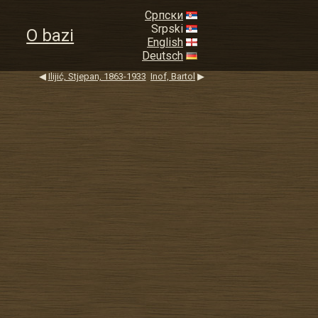
Српски
Srpski
O bazi
English
Deutsch
◀
Ilijić, Stjepan, 1863-1933
Inof, Bartol
▶