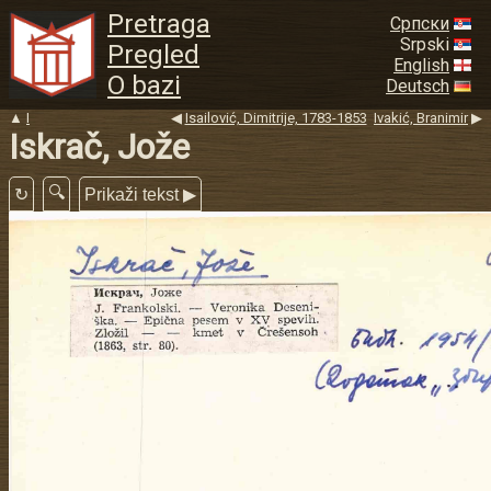
Pretraga
Српски
Srpski
Pregled
English
O bazi
Deutsch
▲
I
◀
Isailović, Dimitrije, 1783-1853
Ivakić, Branimir
▶
Iskrač, Jože