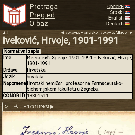
Pretraga
Српски
Srpski
Pregled
English
O bazi
Deutsch
▲
I
◀
Iveković, Francisko
Iveković, Mladen
▶
Iveković, Hrvoje, 1901-1991
Normativni zapis
Ime
Ивековић, Хрвоје, 1901-1991 = Iveković, Hrvoje,
1901-1991
Država
Hrvatska
Jezik
hrvatski
Napomene
Hrvatski hemičar i profesor na Farmaceutsko-
biohemijskom fakultetu u Zagrebu.
CONOR ID
18801511