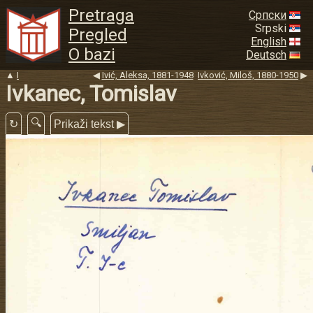
Pretraga
Српски
Srpski
Pregled
English
O bazi
Deutsch
▲
I
◀
Ivić, Aleksa, 1881-1948
Ivković, Miloš, 1880-1950
▶
Ivkanec, Tomislav