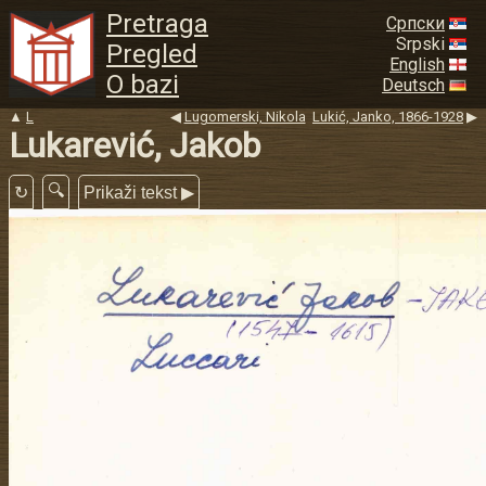
Pretraga
Српски
Srpski
Pregled
English
O bazi
Deutsch
▲
L
◀
Lugomerski, Nikola
Lukić, Janko, 1866-1928
▶
Lukarević, Jakob