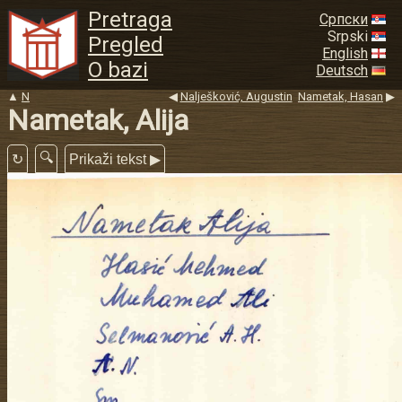
Pretraga
Српски
Srpski
Pregled
English
O bazi
Deutsch
▲
N
◀
Nalješković, Augustin
Nametak, Hasan
▶
Nametak, Alija