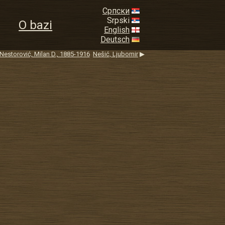
Српски
Srpski
O bazi
English
Deutsch
Nestorović, Milan D., 1885-1916
Nešić, Ljubomir
▶