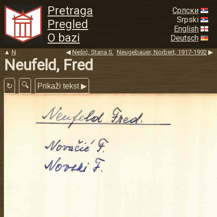
Pretraga
Српски
Srpski
Pregled
English
O bazi
Deutsch
▲
N
◀
Nešić, Stana S.
Neugebauer, Norbert, 1917-1992
▶
Neufeld, Fred