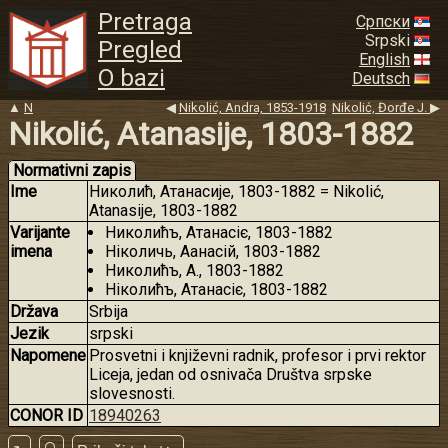
Pretraga
Српски
Srpski
Pregled
English
O bazi
Deutsch
▲
N
◀
Nikolić, Andra, 1853-1918
Nikolić, Đorđe J.
▶
Nikolić, Atanasije, 1803-1882
Normativni zapis
Ime
Николић, Атанасије, 1803-1882 = Nikolić,
Atanasije, 1803-1882
Varijante
Николићъ, Атанасiє, 1803-1882
imena
Нiколичь, Аөанасiй, 1803-1882
Николићъ, A., 1803-1882
Нiколићъ, Атанасiє, 1803-1882
Država
Srbija
Jezik
srpski
Napomene
Prosvetni i književni radnik, profesor i prvi rektor
Liceja, jedan od osnivača Društva srpske
slovesnosti.
CONOR ID
18940263