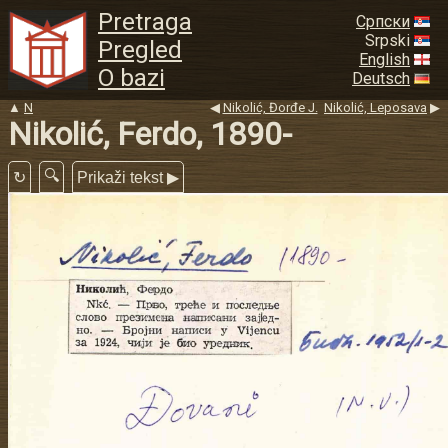
Pretraga
Српски
Srpski
Pregled
English
O bazi
Deutsch
▲
N
◀
Nikolić, Đorđe J.
Nikolić, Leposava
▶
Nikolić, Ferdo, 1890-