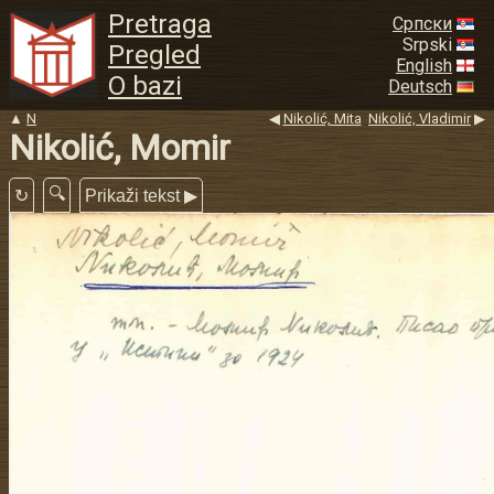
Pretraga
Српски
Srpski
Pregled
English
O bazi
Deutsch
▲
N
◀
Nikolić, Mita
Nikolić, Vladimir
▶
Nikolić, Momir