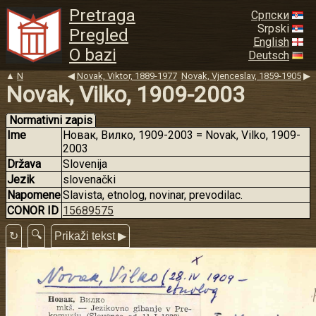
Pretraga
Српски
Srpski
Pregled
English
O bazi
Deutsch
▲
N
◀
Novak, Viktor, 1889-1977
Novak, Vjenceslav, 1859-1905
▶
Novak, Vilko, 1909-2003
Normativni zapis
Ime
Новак, Вилко, 1909-2003 = Novak, Vilko, 1909-
2003
Država
Slovenija
Jezik
slovenački
Napomene
Slavista, etnolog, novinar, prevodilac.
CONOR ID
15689575