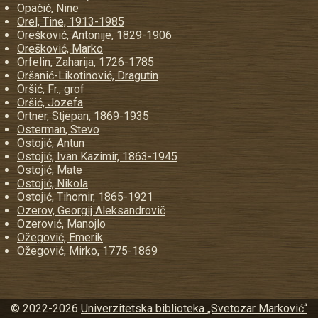
Opačić, Nine
Orel, Tine, 1913-1985
Orešković, Antonije, 1829-1906
Orešković, Marko
Orfelin, Zaharija, 1726-1785
Oršanić-Likotinović, Dragutin
Oršić, Fr., grof
Oršić, Jozefa
Ortner, Stjepan, 1869-1935
Osterman, Stevo
Ostojić, Antun
Ostojić, Ivan Kazimir, 1863-1945
Ostojić, Mate
Ostojić, Nikola
Ostojić, Tihomir, 1865-1921
Ozerov, Georgij Aleksandrovič
Ozerović, Manojlo
Ožegović, Emerik
Ožegović, Mirko, 1775-1869
© 2022-2026
Univerzitetska biblioteka „Svetozar Marković“