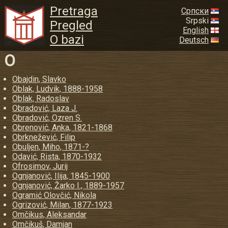
Pretraga
Српски
Srpski
Pregled
English
O bazi
Deutsch
O
Obajdin, Slavko
Oblak, Ludvik, 1888-1958
Oblak, Radoslav
Obradović, Laza J.
Obradović, Ozren S.
Obrenović, Anka, 1821-1868
Obrknežević, Filip
Obuljen, Miho, 1871-?
Odavić, Rista, 1870-1932
Ofrosimov, Jurij
Ognjanović, Ilija, 1845-1900
Ognjanović, Žarko I., 1889-1957
Ogramić Olovčić, Nikola
Ogrizović, Milan, 1877-1923
Omčikus, Aleksandar
Omčikuš, Damjan