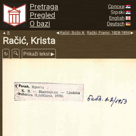
Pretraga
Српски
Srpski
Pregled
English
O bazi
Deutsch
▲
R
◀
Račić, Božo A.
Rački, Franjo, 1828-1894
▶
Račić, Krista