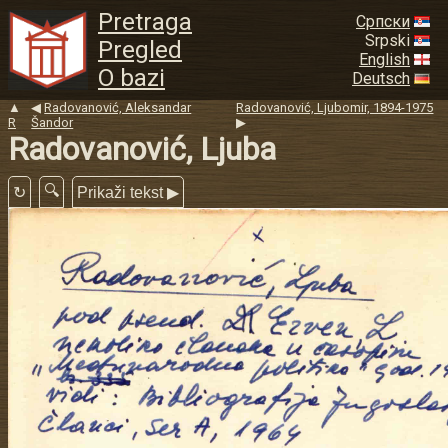
Pretraga
Српски
Srpski
Pregled
English
O bazi
Deutsch
▲
◀
Radovanović, Aleksandar
Radovanović, Ljubomir, 1894-1975
R
Šandor
▶
Radovanović, Ljuba