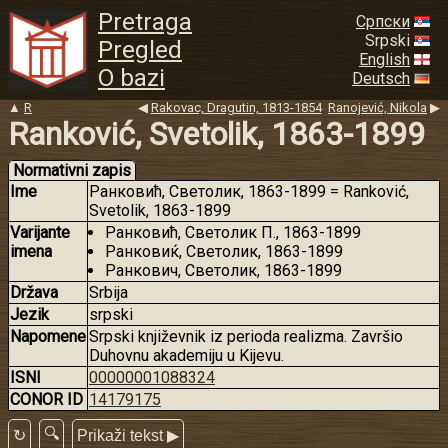
Pretraga
Српски
Srpski
Pregled
English
O bazi
Deutsch
▲
R
◀
Rakovac, Dragutin, 1813-1854
Ranojević, Nikola
▶
Ranković, Svetolik, 1863-1899
Normativni zapis
Ime
Ранковић, Светолик, 1863-1899 = Ranković,
Svetolik, 1863-1899
Varijante
Ранковић, Светолик П., 1863-1899
imena
Ранковиќ, Светолик, 1863-1899
Ранкович, Светолик, 1863-1899
Država
Srbija
Jezik
srpski
Napomene
Srpski književnik iz perioda realizma. Završio
Duhovnu akademiju u Kijevu.
ISNI
00000001088324
CONOR ID
14179175