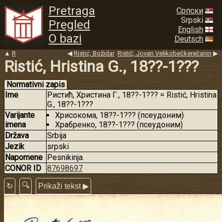
Pretraga
Српски
Srpski
Pregled
English
O bazi
Deutsch
▲
R
◀
Ristić, Božidar
Ristić, Jovan Velikobečkerečanin
▶
Ristić, Hristina G., 18??-1???
Normativni zapis
Ime
Ристић, Христина Г., 18??-1??? = Ristić, Hristina
G., 18??-1???
Varijante
Хрисокома, 18??-1??? (псеудоним)
imena
Храбренко, 18??-1??? (псеудоним)
Država
Srbija
Jezik
srpski
Napomene
Pesnikinja.
CONOR ID
87698697